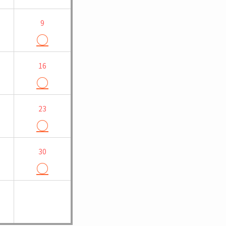
9
○
16
○
23
○
30
○