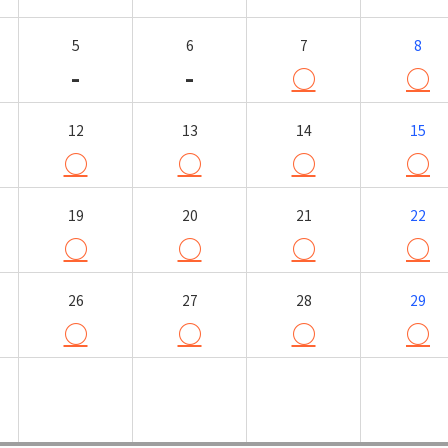
5
6
7
8
-
-
○
○
12
13
14
15
○
○
○
○
19
20
21
22
○
○
○
○
26
27
28
29
○
○
○
○