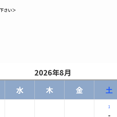
下さい＞
                    2026年8月                
水
木
金
土
1
-