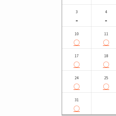
3
4
-
-
10
11
○
○
17
18
○
○
24
25
○
○
31
○