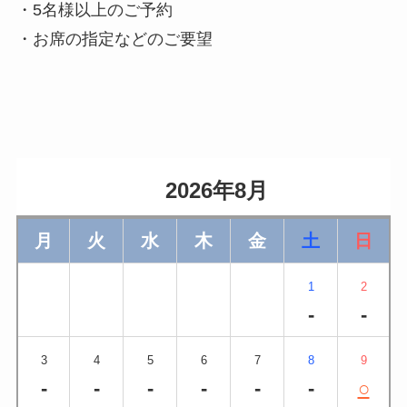
・5名様以上のご予約
・お席の指定などのご要望
                    2026年8月                
月
火
水
木
金
土
日
1
2
-
-
3
4
5
6
7
8
9
-
-
-
-
-
-
○