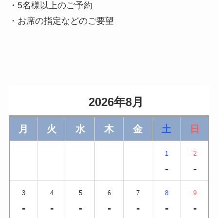
・5名様以上のご予約
・お席の指定などのご要望
                    2026年8月                
月
火
水
木
金
土
日
1
2
-
-
3
4
5
6
7
8
9
-
-
-
-
-
-
-