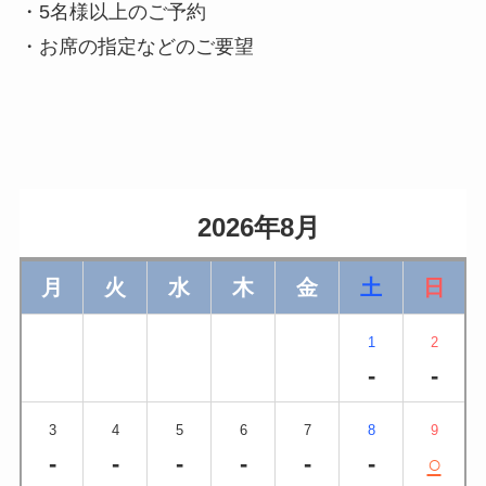
・5名様以上のご予約
・お席の指定などのご要望
                    2026年8月                
月
火
水
木
金
土
日
1
2
-
-
3
4
5
6
7
8
9
-
-
-
-
-
-
○