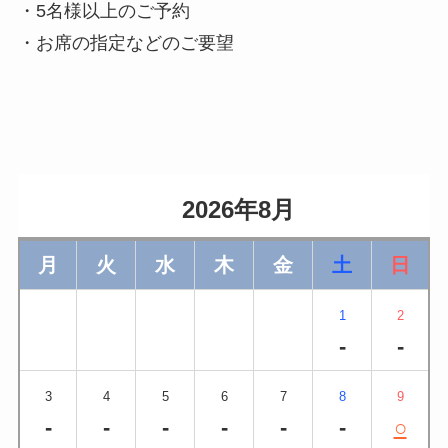
・5名様以上のご予約
・お席の指定などのご要望
                    2026年8月                
月
火
水
木
金
土
日
1
2
-
-
3
4
5
6
7
8
9
-
-
-
-
-
-
○