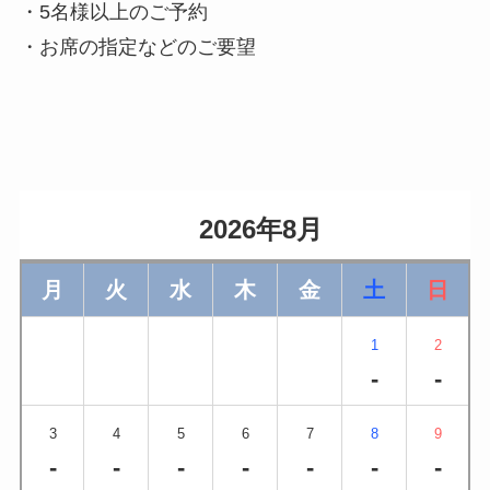
・5名様以上のご予約
・お席の指定などのご要望
                    2026年8月                
月
火
水
木
金
土
日
1
2
-
-
3
4
5
6
7
8
9
-
-
-
-
-
-
-