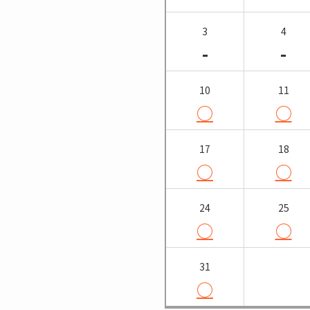
3
4
-
-
10
11
○
○
17
18
○
○
24
25
○
○
31
○