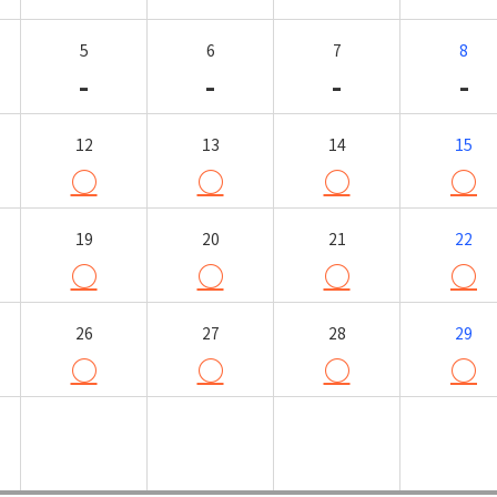
5
6
7
8
-
-
-
-
12
13
14
15
○
○
○
○
19
20
21
22
○
○
○
○
26
27
28
29
○
○
○
○