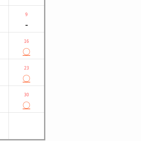
9
-
16
○
23
○
30
○