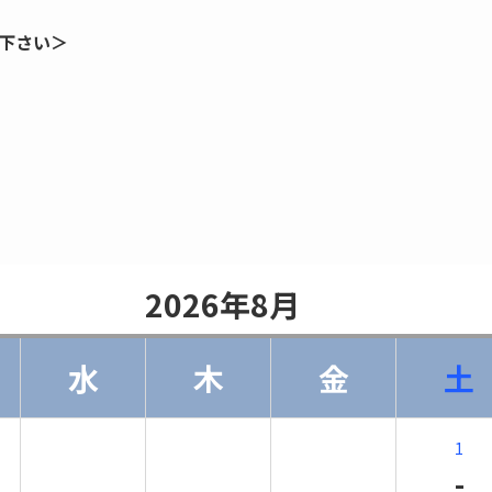
下さい＞
                    2026年8月                
水
木
金
土
1
-