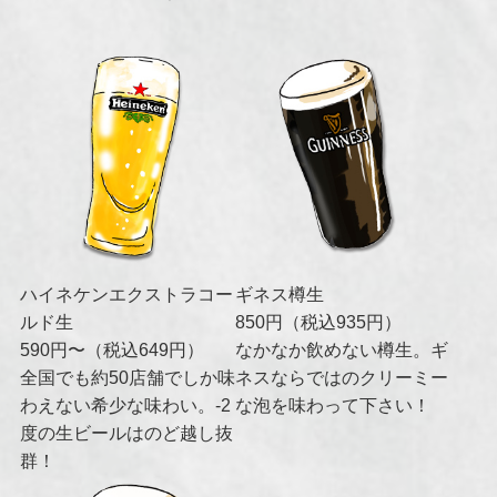
ハイネケンエクストラコー
ギネス樽生
ルド生
850円（税込935円）
590円〜（税込649円）
なかなか飲めない樽生。ギ
全国でも約50店舗でしか味
ネスならではのクリーミー
わえない希少な味わい。-2
な泡を味わって下さい！
度の生ビールはのど越し抜
群！