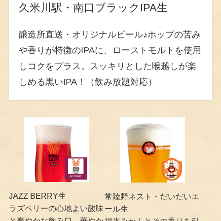
久米川駅・南口ブラックIPA生
醸造所直送・オリジナルビール♪ホップの苦み
や香りが特徴のIPAに、ローストモルトを使用
しコクをプラス。スッキリとした喉越しが楽
しめる黒いIPA！（飲み放題対応）
JAZZ BERRY生
常陸野ネスト・だいだいエ
ラズベリーの心地よい酸味
ール生
と爽やかな飲み口、華やか
福来みかんとその香りを引