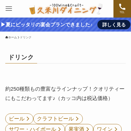
TEL
▶夏にピッタリの宴会プランできました♪
詳しく見る
ホーム
ドリンク
ドリンク
約250種類もの豊富なラインナップ！クオリティー
にもこだわってます♪（カッコ内は税込価格）
ビール
クラフトビール
サワー・ハイボール
果実酒
ワイン