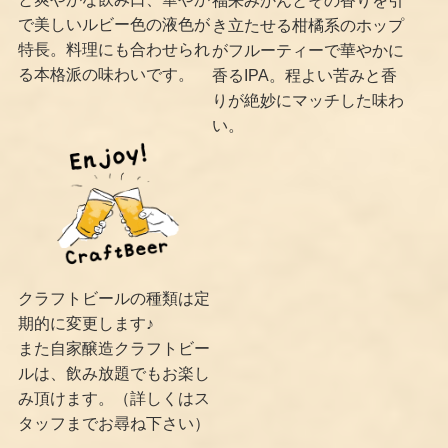
で美しいルビー色の液色が
き立たせる柑橘系のホップ
特長。料理にも合わせられ
がフルーティーで華やかに
る本格派の味わいです。
香るIPA。程よい苦みと香
りが絶妙にマッチした味わ
い。
クラフトビールの種類は定
期的に変更します♪
また自家醸造クラフトビー
ルは、飲み放題でもお楽し
み頂けます。（詳しくはス
タッフまでお尋ね下さい）