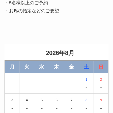
・5名様以上のご予約
・お席の指定などのご要望
                    2026年8月                
月
火
水
木
金
土
日
1
2
-
-
3
4
5
6
7
8
9
-
-
-
-
-
-
-