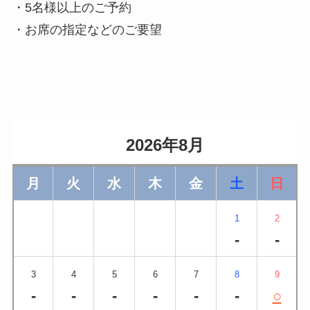
・5名様以上のご予約
・お席の指定などのご要望
                    2026年8月                
月
火
水
木
金
土
日
1
2
-
-
3
4
5
6
7
8
9
-
-
-
-
-
-
○