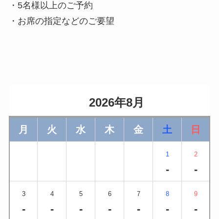
・5名様以上のご予約
・お席の指定などのご要望
                    2026年8月                
月
火
水
木
金
土
日
1
2
-
-
3
4
5
6
7
8
9
-
-
-
-
-
-
-