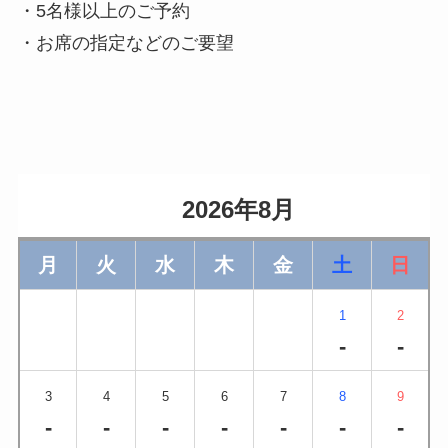
・5名様以上のご予約
・お席の指定などのご要望
                    2026年8月                
月
火
水
木
金
土
日
1
2
-
-
3
4
5
6
7
8
9
-
-
-
-
-
-
-