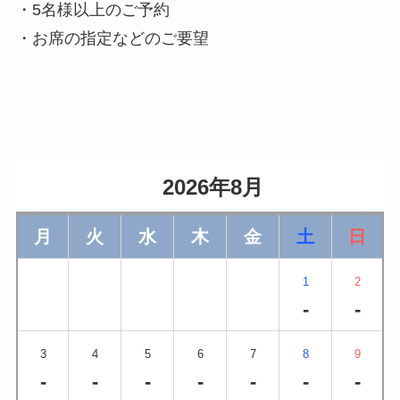
・5名様以上のご予約
・お席の指定などのご要望
                    2026年8月                
月
火
水
木
金
土
日
1
2
-
-
3
4
5
6
7
8
9
-
-
-
-
-
-
-