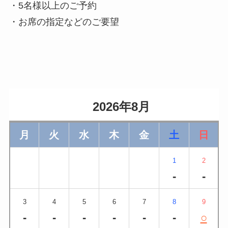
・5名様以上のご予約
・お席の指定などのご要望
                    2026年8月                
月
火
水
木
金
土
日
1
2
-
-
3
4
5
6
7
8
9
-
-
-
-
-
-
○