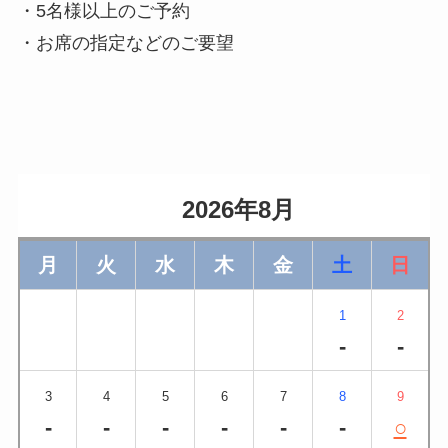
・5名様以上のご予約
・お席の指定などのご要望
                    2026年8月                
月
火
水
木
金
土
日
1
2
-
-
3
4
5
6
7
8
9
-
-
-
-
-
-
○