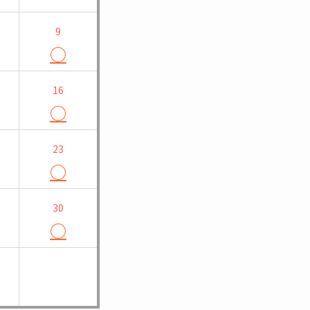
9
○
16
○
23
○
30
○