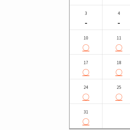
3
4
-
-
10
11
○
○
17
18
○
○
24
25
○
○
31
○