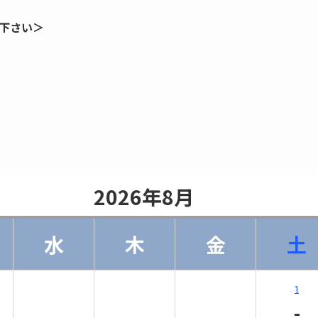
下さい＞
                    2026年8月                
水
木
金
土
1
-