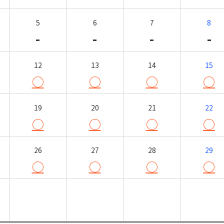
5
6
7
8
-
-
-
-
12
13
14
15
○
○
○
○
19
20
21
22
○
○
○
○
26
27
28
29
○
○
○
○