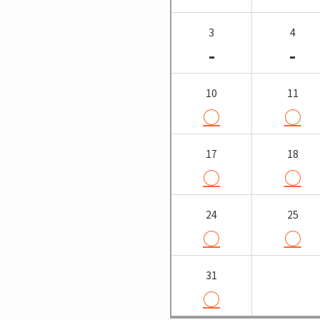
3
4
-
-
10
11
○
○
17
18
○
○
24
25
○
○
31
○