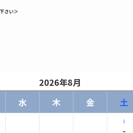
下さい＞
                    2026年8月                
水
木
金
土
1
-