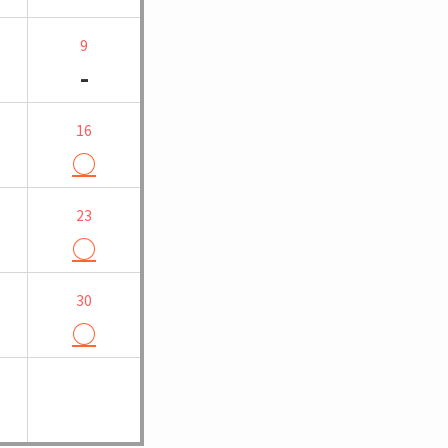
9
-
16
○
23
○
30
○