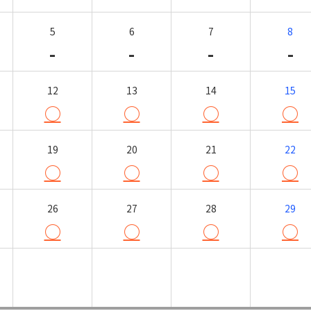
5
6
7
8
-
-
-
-
12
13
14
15
○
○
○
○
19
20
21
22
○
○
○
○
26
27
28
29
○
○
○
○